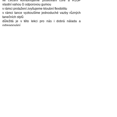
ve cvičení kombinujeme posilování core a HSSP
vlastní vahou či odporovou gumou
v rámci protažení zvyšujeme kloubní flexibilitu
v rámci tance vyzkoušíme jednoduché vazby různých
tanečních stylů
důležitá je v této lekci pro nás i dobrá nálada a
odreagování
shuffle dance
moderní taneční styl
jde o koordinaci dolních končetin do rychlého rytmu
hudby
pro letošní sezónu otevíráme úplné začátečníky a
pokročilé
vhodné pro děti a mládež od 9 let
sportovní kroužek se zaměřením na funkční tělo
posílení Hlubokého Stabilizačního Systému Páteře a
CORE
základy gymnastika
kruháčkový trénink s pomůckami
od každého trochu se spoustou zábavy
Naši členové mají přednostní možnost účastnit se
soustředění, letních táborů, příměstských táborů,
tanečních show, Vánočního focení, Vánočního víkendu,
týmových oslav a dalších akcí, které pořádáme v
průběhu roku.