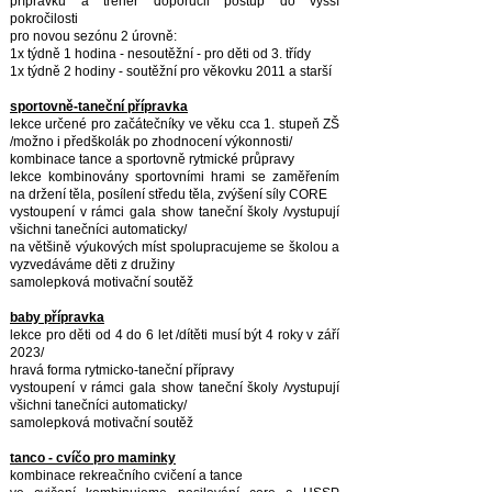
přípravku a trenér doporučil postup do vyšší
pokročilosti
pro novou sezónu 2 úrovně:
1x týdně 1 hodina - nesoutěžní - pro děti od 3. třídy
1x týdně 2 hodiny - soutěžní pro věkovku 2011 a starší
sportovně-taneční přípravka
lekce určené pro začátečníky ve věku cca 1. stupeň ZŠ
/možno i předškolák po zhodnocení výkonnosti/
kombinace tance a sportovně rytmické průpravy
lekce kombinovány sportovními hrami se zaměřením
na držení těla, posílení středu těla, zvýšení síly CORE
vystoupení v rámci gala show taneční školy /vystupují
všichni tanečníci automaticky/
na většině výukových míst spolupracujeme se školou a
vyzvedáváme děti z družiny
samolepková motivační soutěž
baby přípravka
lekce pro děti od 4 do 6 let /dítěti musí být 4 roky v září
2023/
hravá forma rytmicko-taneční přípravy
vystoupení v rámci gala show taneční školy /vystupují
všichni tanečníci automaticky/
samolepková motivační soutěž
tanco - cvíčo pro maminky
kombinace rekreačního cvičení a tance