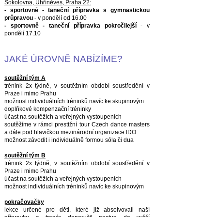
Sokolovna, Uhříněves, Praha 22:
- sportovně - taneční přípravka s gymnastickou
průpravou
- v pondělí od 16.00
- sportovně - taneční přípravka pokročilejší
- v
pondělí 17.10
JAKÉ ÚROVNĚ NABÍZÍME?
soutěžní tým A
trénink 2x týdně, v soutěžním období soustředění v
Praze i mimo Prahu
možnost individuálních tréninků navíc ke skupinovým
doplňkové kompenzační tréninky
účast na soutěžích a veřejných vystoupeních
soutěžíme v rámci prestižní tour Czech dance masters
a dále pod hlavičkou mezinárodní organizace IDO
možnost závodit i individuálně formou sóla či dua
soutěžní tým B
trénink 2x týdně, v soutěžním období soustředění v
Praze i mimo Prahu
účast na soutěžích a veřejných vystoupeních
možnost individuálních tréninků navíc ke skupinovým
pokračovačky
lekce určené pro děti, které již absolvovali naší