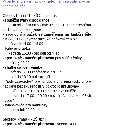
Vyberte si z naší nabídky nebo nám napište a výběr
nechte na nás!
Chodov Praha 11 - ZŠ Campanus
- soutěžní týmy disco dance:
- úterý a čtvrtek v čase 16.00 - 19.00 /upřesněno
podle zařazení do týmu/
- sportovní kroužek se zaměřením na funkční tělo
/HSSP, CORE, gymnastika, kruháčkový trénink/
- čtvrtek
14.00 - 15.00
- baby přípravka
- středa 16.00 - pro děti od 4 let
- sportovně - taneční přípravka pro začátečníky
- úterý 15.25
- shuffle dance tréninky
- středa 17.00 začátečníci od 9 let
- středa 18.10 pokročilejší
- "pokračovačky"
pro loňské členy přípravek, či pro
náctileté bez zkušeností /2 pokročilostní úrovně/
- středa
17.00 - 18.00
for fun /bez soutěží/
- středa
17.00 - 19.00
/možná účast na soutěžích
hobby/
- tanco-cvíčo pro maminky
- pondělí 19.30
Spořilov, Praha 4 - ZŠ Jižní
- sportovně - taneční přípravka
- středa 14.00