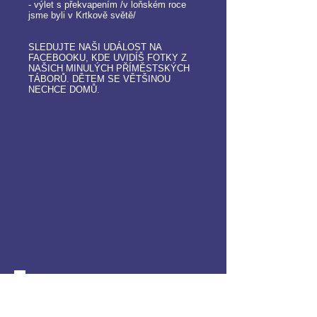
- výlet s překvapením /v loňském roce
jsme byli v Krtkově světě/
SLEDUJTE NAŠI UDÁLOST NA
FACEBOOKU, KDE UVIDÍŠ FOTKY Z
NAŠICH MINULÝCH PŘÍMĚSTSKÝCH
TÁBORŮ. DĚTEM SE VĚTŠINOU
NECHCE DOMŮ.
Podmínky a ceny:
cena: 3700,- Kč /pro loňské účastníky