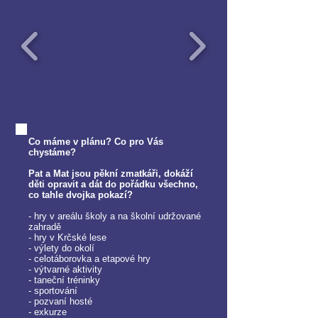
Co máme v plánu? Co pro Vás
chystáme?
Pat a Mat jsou pěkní zmatkáři, dokáží
děti opravit a dát do pořádku všechno,
co tahle dvojka pokazí?
- hry v areálu školy a na školní udržované
zahradě
- hry v Krčské lese
- výlety do okolí
- celotáborovka a etapové hry
- výtvarné aktivity
- taneční tréninky
- sportování
- pozvaní hosté
- exkurze