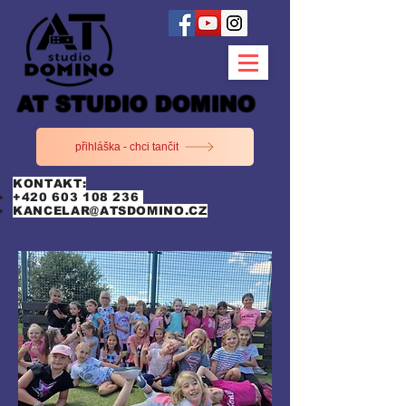
AT STUDIO DOMINO
přihláška - chci tančit
KONTAKT:
+420 603 108 236
KANCELAR@ATSDOMINO.CZ