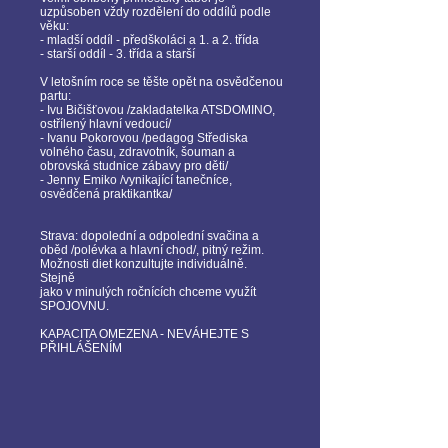
uzpůsoben vždy rozdělení do oddílů podle
věku:
- mladší oddíl - předškoláci a 1. a 2. třída
- starší oddíl - 3. třída a starší
V letošním roce se těšte opět na osvědčenou
partu:
- Ivu Bičišťovou /zakladatelka ATSDOMINO,
ostřílený hlavní vedoucí/
- Ivanu Pokorovou /pedagog Střediska
volného času, zdravotník, šouman a
obrovská studnice zábavy pro děti/
- Jenny Emiko /vynikající tanečníce,
osvědčená praktikantka/
Strava: dopolední a odpolední svačina a
oběd /polévka a hlavní chod/, pitný režim.
Možnosti diet konzultujte individuálně.
Stejně
jako v minulých ročnících chceme využít
SPOJOVNU.
KAPACITA OMEZENA - NEVÁHEJTE S
PŘIHLÁŠENÍM