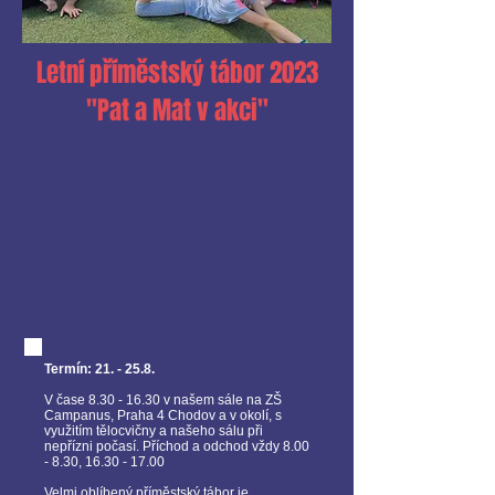
Letní příměstský tábor 2023
"Pat a Mat v akci"
Termín: 21. - 25.8.
V čase
8.30 - 16.30
v našem sále na ZŠ
Campanus, Praha 4 Chodov a v okolí, s
využitím tělocvičny a našeho sálu při
nepřízni počasí. Příchod a odchod vždy 8.00
- 8.30,
16.30 - 17.00
Velmi oblíbený příměstský tábor je