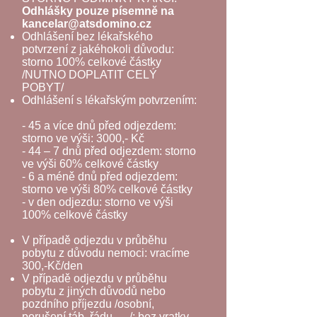
Odhlášky pouze písemně na
kancelar@atsdomino.cz
Odhlášení bez lékařského
potvrzení z jakéhokoli důvodu:
storno 100% celkové částky
/NUTNO DOPLATIT CELÝ
POBYT/
Odhlášení s lékařským potvrzením:
- 45 a více dnů před odjezdem:
storno ve výši: 3000,- Kč
- 44 – 7 dnů před odjezdem: storno
ve výši 60% celkové částky
- 6 a méně dnů před odjezdem:
storno ve výši 80% celkové částky
- v den odjezdu: storno ve výši
100% celkové částky
V případě odjezdu v průběhu
pobytu z důvodu nemoci: vracíme
300,-Kč/den
V případě odjezdu v průběhu
pobytu z jiných důvodů nebo
pozdního příjezdu /osobní,
porušení táb. řádu....../: bez vratky