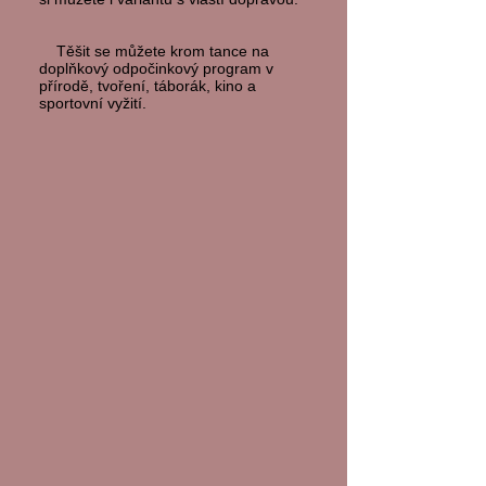
Těšit se můžete krom tance na
doplňkový odpočinkový program v
přírodě, tvoření, táborák, kino a
sportovní vyžití.
​