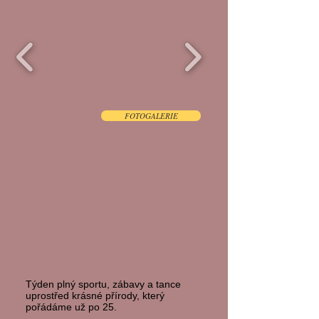
FOTOGALERIE
Týden plný sportu, zábavy a tance
uprostřed krásné přírody, který
pořádáme už po 25.