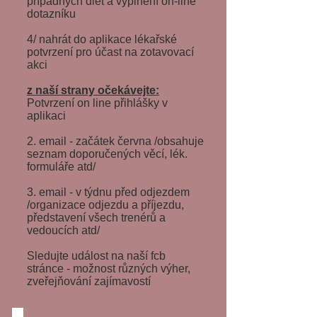
případných diet a vyplnění on-line
dotazníku
4/ nahrát do aplikace lékařské
potvrzení pro účast na zotavovací
akci
z naší strany očekávejte:
Potvrzení on line přihlášky v
aplikaci
2. email - začátek června /obsahuje
seznam doporučených věcí, lék.
formuláře atd/
3. email - v týdnu před odjezdem
/organizace odjezdu a příjezdu,
představení všech trenérů a
vedoucích atd/
Sledujte událost na naší fcb
stránce - možnost různých výher,
zveřejňování zajímavostí