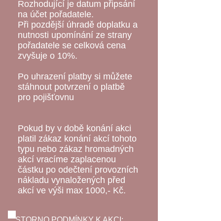
Rozhodující je datum připsání
na účet pořadatele.
Při pozdější úhradě doplatku a
nutnosti upomínání ze strany
pořadatele se celková cena
zvyšuje o 10%.
Po uhrazení platby si můžete
stáhnout potvrzení o platbě
pro pojišťovnu
Pokud by v době konání akci
platil zákaz konání akcí tohoto
typu nebo zákaz hromadných
akcí vracíme zaplacenou
částku po odečtení provozních
nákladu vynaložených před
akcí ve výši max 1000,- Kč.
STORNO PODMÍNKY K AKCI: