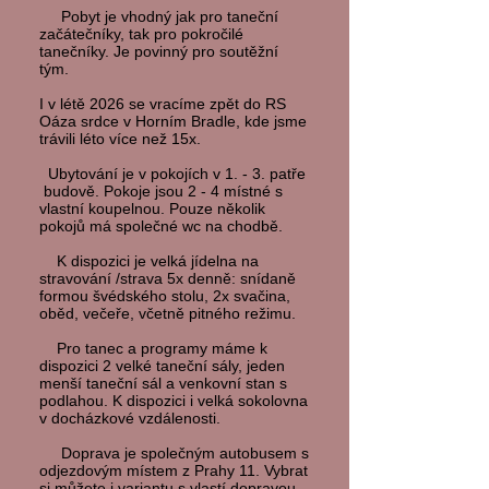
Pobyt je vhodný jak pro taneční
začátečníky, tak pro pokročilé
tanečníky. Je povinný pro soutěžní
tým.
I v létě 2026 se vracíme zpět do RS
Oáza srdce v Horním Bradle, kde jsme
trávili léto více než 15x.
Ubytování je v pokojích v 1. - 3. patře
budově. Pokoje jsou 2 - 4 místné s
vlastní koupelnou. Pouze několik
pokojů má společné wc na chodbě.
K dispozici je velká jídelna na
stravování /strava 5x denně: snídaně
formou švédského stolu, 2x svačina,
oběd, večeře, včetně pitného režimu.
Pro tanec a programy máme k
dispozici 2 velké taneční sály, jeden
menší taneční sál a venkovní stan s
podlahou. K dispozici i velká sokolovna
v docházkové vzdálenosti.
Doprava je společným autobusem s
odjezdovým místem z Prahy 11. Vybrat
si můžete i variantu s vlastí dopravou.