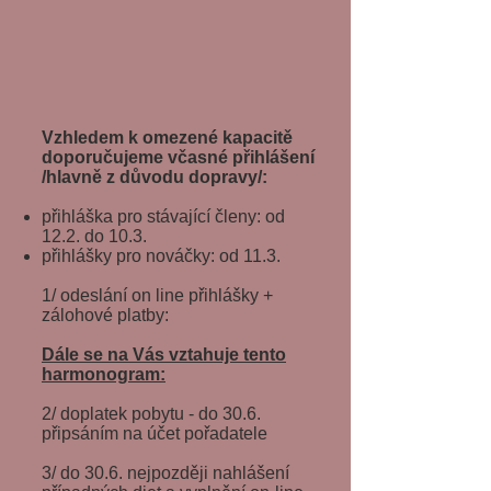
Vzhledem k omezené kapacitě
doporučujeme včasné přihlášení
/hlavně z důvodu dopravy/:
​přihláška pro stávající členy: od
12.2. do 10.3.
přihlášky pro nováčky: od 11.3.
1/ odeslání on line přihlášky +
zálohové platby:
Dále se na Vás vztahuje tento
harmonogram:
2/ doplatek pobytu - do 30.6.
připsáním na účet pořadatele
3/ do 30.6. nejpozději nahlášení