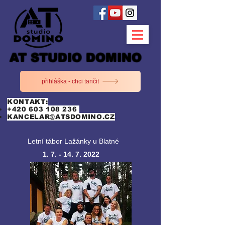
AT STUDIO DOMINO
přihláška - chci tančit
KONTAKT:
+420 603 108 236
KANCELAR@ATSDOMINO.CZ
Letní tábor Lažánky u Blatné
1. 7. - 14. 7. 2022